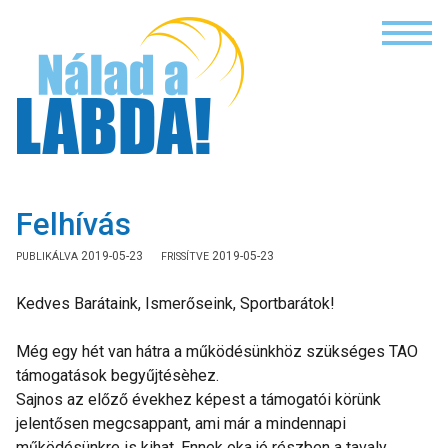
NÁLAD A LAB
Felhívás
2019-05-23
2019-05-23
Kedves Barátaink, Ismerőseink, Sportbarátok!
Még egy hét van hátra a működésünkhöz szükséges TAO
támogatások begyűjtésèhez.
Sajnos az előző évekhez képest a támogatói körünk
jelentősen megcsappant, ami már a mindennapi
működésünkre is kihat. Ennek oka jó részben a tavaly