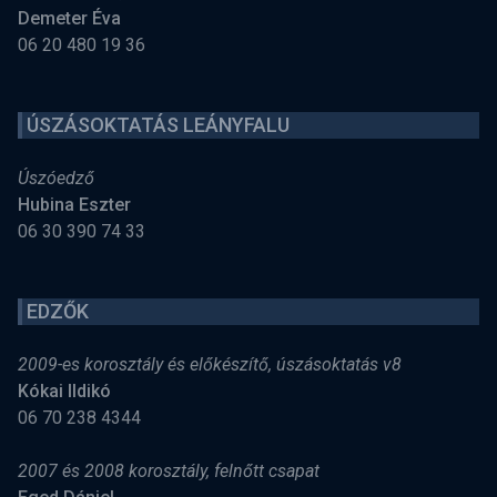
Demeter Éva
06 20 480 19 36
ÚSZÁSOKTATÁS LEÁNYFALU
Úszóedző
Hubina Eszter
06 30 390 74 33
EDZŐK
2009-es korosztály és előkészítő, úszásoktatás v8
Kókai Ildikó
06 70 238 4344
2007 és 2008 korosztály, felnőtt csapat