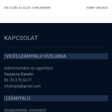
VÁLTOZÁS AZ EDZŐI STÁBUNKBAN!
NYÁRI TÁBOROK
KAPCSOLAT
V8 ÉS LEÁNYFALU VÍZILABDA
Adminisztrátor és ügyintéző
Varjassy Katalin
06 70 370 6677
infokope@gmail.com
LEÁNYFALU
Úszásoktatás, úszóedző