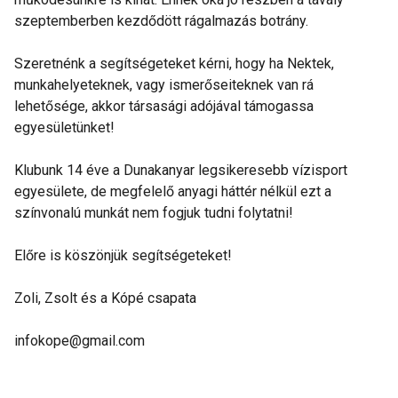
szeptemberben kezdődött rágalmazás botrány.
Szeretnénk a segítségeteket kérni, hogy ha Nektek,
munkahelyeteknek, vagy ismerőseiteknek van rá
lehetősége, akkor társasági adójával támogassa
egyesületünket!
Klubunk 14 éve a Dunakanyar legsikeresebb vízisport
egyesülete, de megfelelő anyagi háttér nélkül ezt a
színvonalú munkát nem fogjuk tudni folytatni!
Előre is köszönjük segítségeteket!
Zoli, Zsolt és a Kópé csapata
infokope@gmail.com