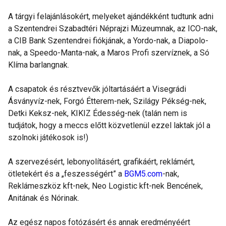
A tárgyi felajánlásokért, melyeket ajándékként tudtunk adni
a Szentendrei Szabadtéri Néprajzi Múzeumnak, az ICO-nak,
a CIB Bank Szentendrei fiókjának, a Yordo-nak, a Diapolo-
nak, a Speedo-Manta-nak, a Maros Profi szervíznek, a Só
Klíma barlangnak.
A csapatok és résztvevők jóltartásáért a Visegrádi
Ásványvíz-nek, Forgó Étterem-nek, Szilágy Pékség-nek,
Detki Keksz-nek, KIKIZ Édesség-nek (talán nem is
tudjátok, hogy a meccs előtt közvetlenül ezzel laktak jól a
szolnoki játékosok is!)
A szervezésért, lebonyolításért, grafikáért, reklámért,
ötletekért és a „feszességért” a
BGM5.com
-nak,
Reklámeszköz kft-nek, Neo Logistic kft-nek Bencének,
Anitának és Nórinak.
Az egész napos fotózásért és annak eredményéért