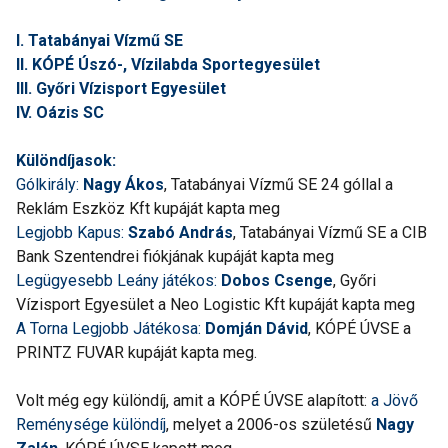
I. Tatabányai Vízmű SE
II. KÓPÉ Úszó-, Vízilabda Sportegyesület
III. Győri Vízisport Egyesület
IV. Oázis SC
Különdíjasok:
Gólkirály:
Nagy Ákos
, Tatabányai Vízmű SE 24 góllal a
Reklám Eszköz Kft kupáját kapta meg
Legjobb Kapus:
Szabó András
, Tatabányai Vízmű SE a CIB
Bank Szentendrei fiókjának kupáját kapta meg
Legügyesebb Leány játékos:
Dobos Csenge
, Győri
Vízisport Egyesület a Neo Logistic Kft kupáját kapta meg
A Torna Legjobb Játékosa:
Domján Dávid
, KÓPÉ ÚVSE a
PRINTZ FUVAR kupáját kapta meg.
Volt még egy különdíj, amit a KÓPÉ ÚVSE alapított:
a Jövő
Reménysége különdíj
, melyet a 2006-os születésű
Nagy