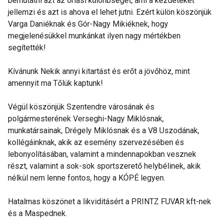
bemutatni azt az óriási különbséget, ami a kezdeteket
jellemzi és azt is ahova el lehet jutni. Ezért külön köszönjük
Varga Daniéknak és Gór-Nagy Mikiéknek, hogy
megjelenésükkel munkánkat ilyen nagy mértékben
segítették!
Kívánunk Nekik annyi kitartást és erőt a jövőhöz, mint
amennyit ma Tőlük kaptunk!
Végül köszönjük Szentendre városának és
polgármesterének Verseghi-Nagy Miklósnak,
munkatársainak, Drégely Miklósnak és a V8 Uszodának,
kollégáinknak, akik az esemény szervezésében és
lebonyolításában, valamint a mindennapokban vesznek
részt, valamint a sok-sok sportszerető helybélinek, akik
nélkül nem lenne fontos, hogy a KÓPÉ legyen.
Hatalmas köszönet a likviditásért a PRINTZ FUVAR kft-nek
és a Maspednek.