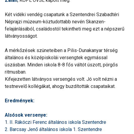
Zalán
, KÓPÉ ÚVSE kapott meg.
Két vidéki vendég csapatunk a Szentendrei Szabadtéri
Néprajzi múzeum-köztudottabb nevén Skanzen-
felajánlásából, családostól tekintheti meg ezt a népszerű
látványosságot.
A mérkőzések szüneteiben a Pilis-Dunakanyar térség
általános és középiskolái versengtek egymással
úszásban. Minden iskola 8-8 fős váltót úszott, pörgős
ritmusban.
Kifejezetten látványos versengés volt. Jó volt nézni a
testnevelő kollégákat, ahogy buzdították csapataikat.
Eredmények:
Alsósok versenye:
1. II. Rákóczi Ferenc általános iskola Szentendre
2. Barcsay Jenő általános iskola 1. Szentendre