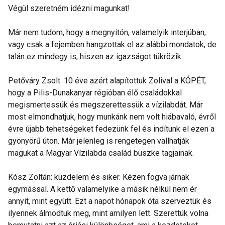
Végül szeretném idézni magunkat!
Már nem tudom, hogy a megnyitón, valamelyik interjúban,
vagy csak a fejemben hangzottak el az alábbi mondatok, de
talán ez mindegy is, hiszen az igazságot tükrözik.
Petőváry Zsolt: 10 éve azért alapítottuk Zolival a KÓPÉT,
hogy a Pilis-Dunakanyar régióban élő családokkal
megismertessük és megszerettessük a vízilabdát. Már
most elmondhatjuk, hogy munkánk nem volt hiábavaló, évről
évre újabb tehetségeket fedezünk fel és indítunk el ezen a
gyönyörű úton. Már jelenleg is rengetegen vallhatják
magukat a Magyar Vízilabda család büszke tagjainak.
Kósz Zoltán: küzdelem és siker. Kézen fogva járnak
egymással. A kettő valamelyike a másik nélkül nem ér
annyit, mint együtt. Ezt a napot hónapok óta szerveztük és
ilyennek álmodtuk meg, mint amilyen lett. Szerettük volna