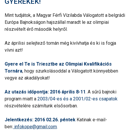
GYEREKEK!
Mint tudjátok, a Magyar Férfi Vízilabda Válogatott a belgrádi
Európa Bajnokságon hajszállal maradt le az olimpiai
részvételt érő második helyről.
Az áprilisi selejtező tornán még kivívhatja és ki is fogja
vívni azt!
Gyere el Te is Triesztbe az Olimpiai Kvalifikációs
Tornára
, hogy szurkolásoddal a Válogatott könnyebben
vegye az akadályokat!
Az utazás időpontja: 2016 április 8-11
.
A sűrű bajnoki
program miatt a
2003/04-es és a 2001/02-es csapatok
részvételére számítunk elsősorban.
Jelentkezés: 2016 02.26. péntek
Katinak e-mail-
ben:
infokope@gmail.com
.