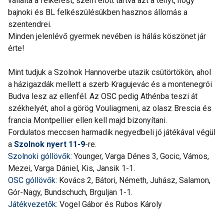
vállalta a felkérést, szem előtt tartva azt a tényt, hogy
bajnoki és BL felkészülésükben hasznos állomás a
szentendrei.
Minden jelenlévő gyermek nevében is hálás köszönet jár
érte!
Mint tudjuk a Szolnok Hannoverbe utazik csütörtökön, ahol
a házigazdák mellett a szerb Kragujevác és a montenegrói
Budva lesz az ellenfél. Az OSC pedig Athénba teszi át
székhelyét, ahol a görög Vouliagmeni, az olasz Brescia és
francia Montpellier ellen kell majd bizonyítani.
Fordulatos meccsen harmadik negyedbeli jó játékával végül
a
Szolnok nyert 11-9
-re.
Szolnoki góllövők:
Younger, Varga Dénes 3, Gocic, Vámos,
Mezei, Varga Dániel, Kis, Jansik 1-1.
OSC góllövők:
Kovács 2, Bátori, Németh, Juhász, Salamon,
Gór-Nagy, Bundschuch, Brguljan 1-1.
Játékvezetők:
Vogel Gábor és Rubos Károly