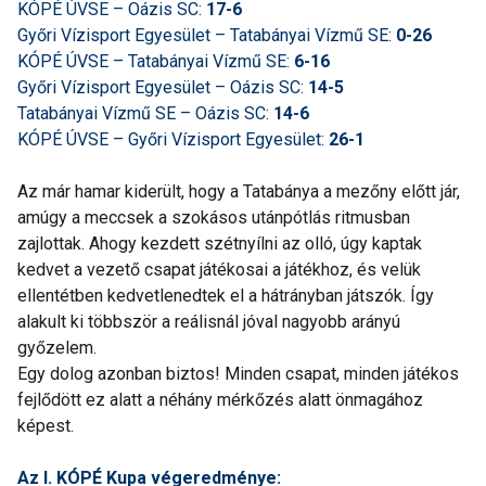
KÓPÉ ÚVSE – Oázis SC:
17-6
Győri Vízisport Egyesület – Tatabányai Vízmű SE:
0-26
KÓPÉ ÚVSE – Tatabányai Vízmű SE:
6-16
Győri Vízisport Egyesület – Oázis SC:
14-5
Tatabányai Vízmű SE – Oázis SC:
14-6
KÓPÉ ÚVSE – Győri Vízisport Egyesület:
26-1
Az már hamar kiderült, hogy a Tatabánya a mezőny előtt jár,
amúgy a meccsek a szokásos utánpótlás ritmusban
zajlottak. Ahogy kezdett szétnyílni az olló, úgy kaptak
kedvet a vezető csapat játékosai a játékhoz, és velük
ellentétben kedvetlenedtek el a hátrányban játszók. Így
alakult ki többször a reálisnál jóval nagyobb arányú
győzelem.
Egy dolog azonban biztos! Minden csapat, minden játékos
fejlődött ez alatt a néhány mérkőzés alatt önmagához
képest.
Az I. KÓPÉ Kupa végeredménye: