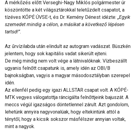
A mérkőzés előtt Verseghi-Nagy Miklós polgármester úr
köszöntötte a két világsztárokkal teletűzdelt csapatot, a
tízéves KÓPÉ ÚVSE-t, és Dr. Kemény Dénest idézte:
„Egyik
szemedet mindig a célon, a másikat a következő lépésen
tartsd!”.
Az űrvízilabda után elindult az autogram vadászat. Büszkén
jelentem, hogy sok kapitális vadat sikerült ejteni.
De még mindig nem volt vége a látnivalóknak. Vízbeszállt
ugyanis felnőtt csapatunk is, amely idén az OBI/B
bajnokságban, vagyis a magyar másodosztályban szerepel
idén.
Az ellenfél pedig egy igazi ALLSTAR csapat volt. A KÓPÉ-
MTK vegyes válogatottja ráncigálta felnőttjeink bajuszát. A
meccs végül igazságos döntetlennel zárult. Azt gondolom,
lehetünk annyira nagyvonalúak, hogy eltekintünk attól a
ténytől, hogy a kicsik sokszor másfélszer annyian voltak,
mint a nagyok.