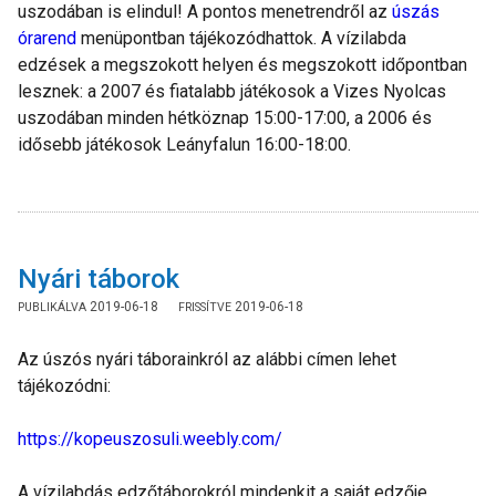
uszodában is elindul! A pontos menetrendről az
úszás
órarend
menüpontban tájékozódhattok. A vízilabda
edzések a megszokott helyen és megszokott időpontban
lesznek: a 2007 és fiatalabb játékosok a Vizes Nyolcas
uszodában minden hétköznap 15:00-17:00, a 2006 és
idősebb játékosok Leányfalun 16:00-18:00.
Nyári táborok
2019-06-18
2019-06-18
Az úszós nyári táborainkról az alábbi címen lehet
tájékozódni:
https://kopeuszosuli.weebly.com/
A vízilabdás edzőtáborokról mindenkit a saját edzője