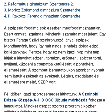
2. Református gimnázium Szentendre 2.
3. Móricz Zsigmond gimnázium Szentendre
4. II. Rákóczi Ferenc gimnázium Szentendre
A szépség fogalma sok esetben megfogalmazhatatlan.
Ezért annyira izgalmas. Mindenki számára mást jelent. Egy
biztos Faraga Szilvi szinkronúszó lányai szépek.
Mondhatnánk, hogy így már nincs is nehéz dolga edző
kollégánknak. Persze, hogy ez nem igaz! Nap mint nap
látjuk a lányokat edzeni, tornázni, erősíteni, spiccet törni,
nyújtani, kűzdeni a csapatba kerülésért, a pontokért,
elismerésért. A szombati bemutatójukon azonban nyomát
sem láttuk ezeknek az éveknek. Légies, csodálatra és
elismerésre méltó, SZÉP volt!
Félidőben igazi sportcsemegét láthattunk. A
Szolnoki
Dózsa-Közgép-A-HÍD OSC Újbuda mérkőzés
fokozta a
hangulatot. Mindkét csapat szoros programja közben