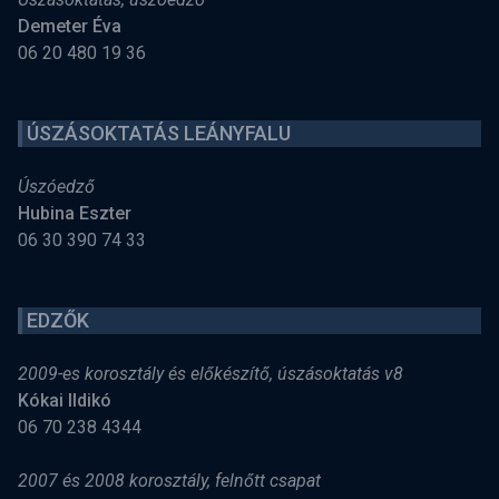
Demeter Éva
06 20 480 19 36
ÚSZÁSOKTATÁS LEÁNYFALU
Úszóedző
Hubina Eszter
06 30 390 74 33
EDZŐK
2009-es korosztály és előkészítő, úszásoktatás v8
Kókai Ildikó
06 70 238 4344
2007 és 2008 korosztály, felnőtt csapat