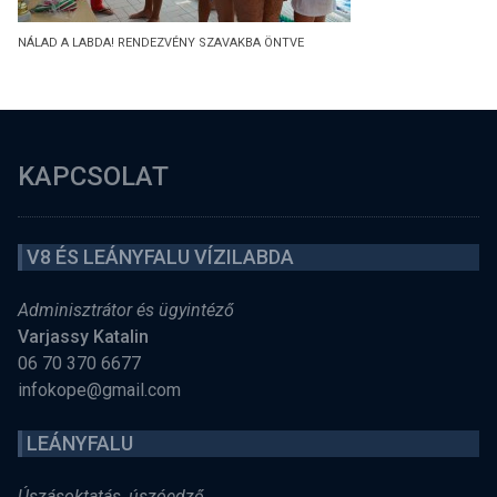
NÁLAD A LABDA! RENDEZVÉNY SZAVAKBA ÖNTVE
KAPCSOLAT
V8 ÉS LEÁNYFALU VÍZILABDA
Adminisztrátor és ügyintéző
Varjassy Katalin
06 70 370 6677
infokope@gmail.com
LEÁNYFALU
Úszásoktatás, úszóedző