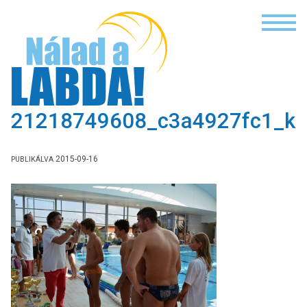
NÁLAD A LAB
21218749608_c3a4927fc1_k
2015-09-16