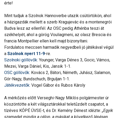
érte!
Mint tudjuk a Szolnok Hannoverbe utazik csütörtökön, ahol
a házigazdák mellett a szerb Kragujevác és a montenegrói
Budva lesz az ellenfél. Az OSC pedig Athénba teszi át
székhelyét, ahol a görög Vouliagmeni, az olasz Brescia és
francia Montpellier ellen kell majd bizonyítani.
Fordulatos meccsen harmadik negyedbeli jó játékával végül
a
Szolnok nyert 11-9
-re.
Szolnoki góllövők:
Younger, Varga Dénes 3, Gocic, Vámos,
Mezei, Varga Dániel, Kis, Jansik 1-1.
OSC góllövők:
Kovács 2, Bátori, Németh, Juhász, Salamon,
Gór-Nagy, Bundschuch, Brguljan 1-1.
Játékvezetők:
Vogel Gábor és Rubos Károly
A mérkőzés előtt Verseghi-Nagy Miklós polgármester úr
köszöntötte a két világsztárokkal teletűzdelt csapatot, a
tízéves KÓPÉ ÚVSE-t, és Dr. Kemény Dénest idézte:
„Egyik
szemedet mindig a célon, a másikat a következő lépésen