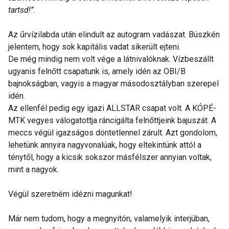
tartsd!”.
Az űrvízilabda után elindult az autogram vadászat. Büszkén
jelentem, hogy sok kapitális vadat sikerült ejteni.
De még mindig nem volt vége a látnivalóknak. Vízbeszállt
ugyanis felnőtt csapatunk is, amely idén az OBI/B
bajnokságban, vagyis a magyar másodosztályban szerepel
idén.
Az ellenfél pedig egy igazi ALLSTAR csapat volt. A KÓPÉ-
MTK vegyes válogatottja ráncigálta felnőttjeink bajuszát. A
meccs végül igazságos döntetlennel zárult. Azt gondolom,
lehetünk annyira nagyvonalúak, hogy eltekintünk attól a
ténytől, hogy a kicsik sokszor másfélszer annyian voltak,
mint a nagyok.
Végül szeretném idézni magunkat!
Már nem tudom, hogy a megnyitón, valamelyik interjúban,