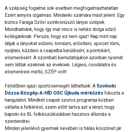
A szépség fogalma sok esetben megfogalmazhatatlan.
Ezért annyira izgalmas. Mindenki számára mást jelent. Egy
biztos Faraga Szilvi szinkronúszó lányai szépek.
Mondhatnánk, hogy így már nincs is nehéz dolga edző
kollégánknak. Persze, hogy ez nem igaz! Nap mint nap
látjuk a lányokat edzeni, tornázni, erősíteni, spiccet törni,
nyújtani, kűzdeni a csapatba kerülésért, a pontokért,
elismerésért. A szombati bemutatójukon azonban nyomát
sem láttuk ezeknek az éveknek. Légies, csodálatra és
elismerésre méltó, SZÉP volt!
Félidőben igazi sportcsemegét láthattunk. A
Szolnoki
Dózsa-Közgép-A-HÍD OSC Újbuda mérkőzés
fokozta a
hangulatot. Mindkét csapat szoros programja közben
vállalta a felkérést, szem előtt tartva azt a tényt, hogy
bajnoki és BL felkészülésükben hasznos állomás a
szentendrei.
Minden jelenlévő gyermek nevében is hálás köszönet jár