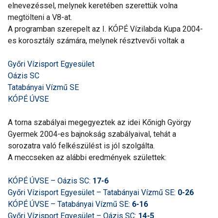
elnevezéssel, melynek keretében szerettük volna
megtölteni a V8-at.
A programban szerepelt az I. KÓPÉ Vízilabda Kupa 2004-
es korosztály számára, melynek résztvevői voltak a
Győri Vízisport Egyesület
Oázis SC
Tatabányai Vízmű SE
KÓPÉ ÚVSE
A torna szabályai megegyeztek az idei Kőnigh György
Gyermek 2004-es bajnokság szabályaival, tehát a
sorozatra való felkészülést is jól szolgálta.
A meccseken az alábbi eredmények születtek:
KÓPÉ ÚVSE – Oázis SC:
17-6
Győri Vízisport Egyesület – Tatabányai Vízmű SE:
0-26
KÓPÉ ÚVSE – Tatabányai Vízmű SE:
6-16
Győri Vízisport Egyesület – Oázis SC:
14-5