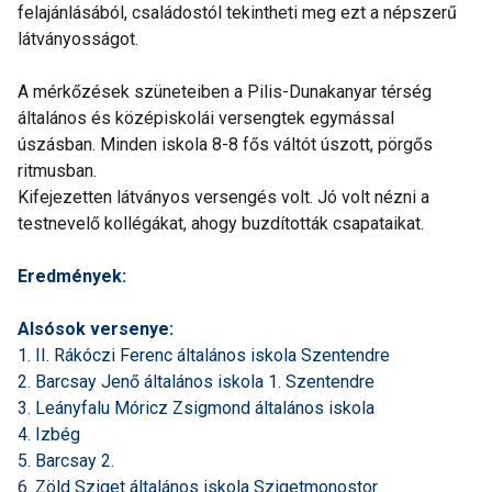
felajánlásából, családostól tekintheti meg ezt a népszerű
látványosságot.
A mérkőzések szüneteiben a Pilis-Dunakanyar térség
általános és középiskolái versengtek egymással
úszásban. Minden iskola 8-8 fős váltót úszott, pörgős
ritmusban.
Kifejezetten látványos versengés volt. Jó volt nézni a
testnevelő kollégákat, ahogy buzdították csapataikat.
Eredmények:
Alsósok versenye:
1. II. Rákóczi Ferenc általános iskola Szentendre
2. Barcsay Jenő általános iskola 1. Szentendre
3. Leányfalu Móricz Zsigmond általános iskola
4. Izbég
5. Barcsay 2.
6. Zöld Sziget általános iskola Szigetmonostor