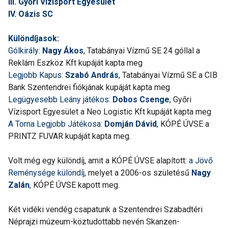
III. Győri Vízisport Egyesület
IV. Oázis SC
Különdíjasok:
Gólkirály:
Nagy Ákos
, Tatabányai Vízmű SE 24 góllal a
Reklám Eszköz Kft kupáját kapta meg
Legjobb Kapus:
Szabó András
, Tatabányai Vízmű SE a CIB
Bank Szentendrei fiókjának kupáját kapta meg
Legügyesebb Leány játékos:
Dobos Csenge
, Győri
Vízisport Egyesület a Neo Logistic Kft kupáját kapta meg
A Torna Legjobb Játékosa:
Domján Dávid
, KÓPÉ ÚVSE a
PRINTZ FUVAR kupáját kapta meg.
Volt még egy különdíj, amit a KÓPÉ ÚVSE alapított:
a Jövő
Reménysége különdíj
, melyet a 2006-os születésű
Nagy
Zalán
, KÓPÉ ÚVSE kapott meg.
Két vidéki vendég csapatunk a Szentendrei Szabadtéri
Néprajzi múzeum-köztudottabb nevén Skanzen-