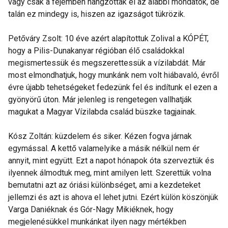
vagy csak a fejemben hangzottak el az alábbi mondatok, de
talán ez mindegy is, hiszen az igazságot tükrözik.
Petőváry Zsolt: 10 éve azért alapítottuk Zolival a KÓPÉT,
hogy a Pilis-Dunakanyar régióban élő családokkal
megismertessük és megszerettessük a vízilabdát. Már
most elmondhatjuk, hogy munkánk nem volt hiábavaló, évről
évre újabb tehetségeket fedezünk fel és indítunk el ezen a
gyönyörű úton. Már jelenleg is rengetegen vallhatják
magukat a Magyar Vízilabda család büszke tagjainak.
Kósz Zoltán: küzdelem és siker. Kézen fogva járnak
egymással. A kettő valamelyike a másik nélkül nem ér
annyit, mint együtt. Ezt a napot hónapok óta szerveztük és
ilyennek álmodtuk meg, mint amilyen lett. Szerettük volna
bemutatni azt az óriási különbséget, ami a kezdeteket
jellemzi és azt is ahova el lehet jutni. Ezért külön köszönjük
Varga Daniéknak és Gór-Nagy Mikiéknek, hogy
megjelenésükkel munkánkat ilyen nagy mértékben