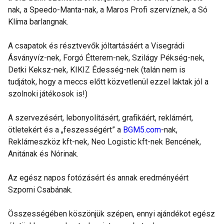
nak, a Speedo-Manta-nak, a Maros Profi szervíznek, a Só
Klíma barlangnak.
A csapatok és résztvevők jóltartásáért a Visegrádi
Ásványvíz-nek, Forgó Étterem-nek, Szilágy Pékség-nek,
Detki Keksz-nek, KIKIZ Édesség-nek (talán nem is
tudjátok, hogy a meccs előtt közvetlenül ezzel laktak jól a
szolnoki játékosok is!)
A szervezésért, lebonyolításért, grafikáért, reklámért,
ötletekért és a „feszességért” a
BGM5.com
-nak,
Reklámeszköz kft-nek, Neo Logistic kft-nek Bencének,
Anitának és Nórinak.
Az egész napos fotózásért és annak eredményéért
Szporni Csabának.
Összességében köszönjük szépen, ennyi ajándékot egész