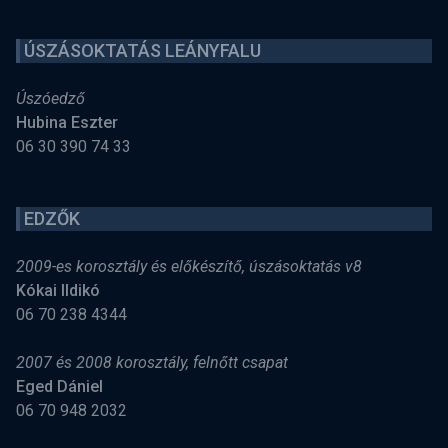
ÚSZÁSOKTATÁS LEÁNYFALU
Úszóedző
Hubina Eszter
06 30 390 74 33
EDZŐK
2009-es korosztály és előkészítő, úszásoktatás v8
Kókai Ildikó
06 70 238 4344
2007 és 2008 korosztály, felnőtt csapat
Eged Dániel
06 70 948 2032