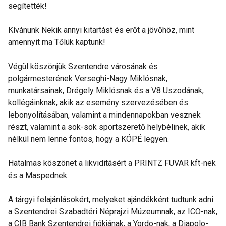
segítették!
Kívánunk Nekik annyi kitartást és erőt a jövőhöz, mint
amennyit ma Tőlük kaptunk!
Végül köszönjük Szentendre városának és
polgármesterének Verseghi-Nagy Miklósnak,
munkatársainak, Drégely Miklósnak és a V8 Uszodának,
kollégáinknak, akik az esemény szervezésében és
lebonyolításában, valamint a mindennapokban vesznek
részt, valamint a sok-sok sportszerető helybélinek, akik
nélkül nem lenne fontos, hogy a KÓPÉ legyen.
Hatalmas köszönet a likviditásért a PRINTZ FUVAR kft-nek
és a Maspednek.
A tárgyi felajánlásokért, melyeket ajándékként tudtunk adni
a Szentendrei Szabadtéri Néprajzi Múzeumnak, az ICO-nak,
a CIB Bank Szentendrei fiókjának, a Yordo-nak, a Diapolo-