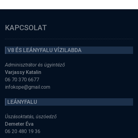
KAPCSOLAT
V8 ÉS LEÁNYFALU VÍZILABDA
Adminisztrátor és ügyintéző
Varjassy Katalin
06 70 370 6677
infokope@gmail.com
LEÁNYFALU
Úszásoktatás, úszóedző
Demeter Éva
06 20 480 19 36