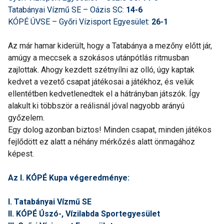
Tatabányai Vízmű SE – Oázis SC:
14-6
KÓPÉ ÚVSE – Győri Vízisport Egyesület:
26-1
Az már hamar kiderült, hogy a Tatabánya a mezőny előtt jár,
amúgy a meccsek a szokásos utánpótlás ritmusban
zajlottak. Ahogy kezdett szétnyílni az olló, úgy kaptak
kedvet a vezető csapat játékosai a játékhoz, és velük
ellentétben kedvetlenedtek el a hátrányban játszók. Így
alakult ki többször a reálisnál jóval nagyobb arányú
győzelem.
Egy dolog azonban biztos! Minden csapat, minden játékos
fejlődött ez alatt a néhány mérkőzés alatt önmagához
képest.
Az I. KÓPÉ Kupa végeredménye:
I. Tatabányai Vízmű SE
II. KÓPÉ Úszó-, Vízilabda Sportegyesület