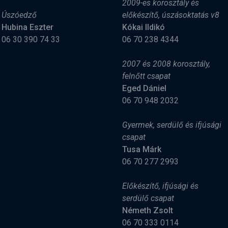
2009-es korosztály és
Úszóedző
előkészítő, úszásoktatás v8
Hubina Eszter
Kókai Ildikó
06 30 390 74 33
06 70 238 4344
2007 és 2008 korosztály,
felnőtt csapat
Eged Dániel
06 70 948 2032
Gyermek, serdülő és ifjúsági
csapat
Tusa Márk
06 70 277 2993
Előkészítő, ifjúsági és
serdülő csapat
Németh Zsolt
06 70 333 0114