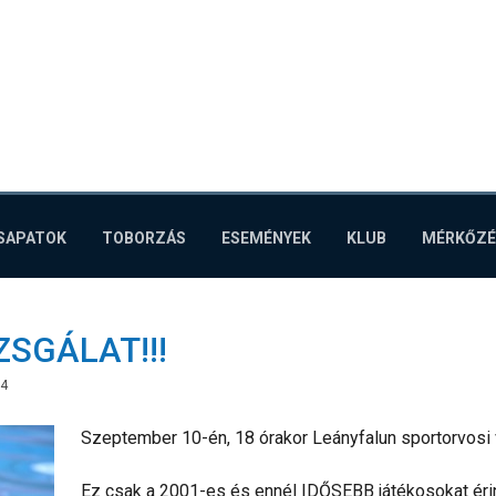
ÁLAD A LABDA!
CSAPATOK
TOBORZÁS
ESEMÉNYEK
KLUB
MÉRKŐZÉ
ZSGÁLAT!!!
24
Szeptember 10-én, 18 órakor Leányfalun sportorvosi 
Ez csak a 2001-es és ennél IDŐSEBB játékosokat éri